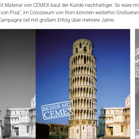
Mit Material von CEMEX baut der Kunde nachhaltiger. So wäre m
 von Pisa“, im Colosseum von Rom könnten weiterhin Großverans
Kampagne lief mit großem Erfolg über mehrere Jahre.