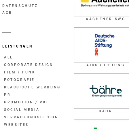
DATENSCHUTZ
AGB
AACHENER-SWG
LEISTUNGEN
ALL
CORPORATE DESIGN
AIDS-STIFTUNG
FILM / FUNK
FOTOGRAFIE
KLASSISCHE WERBUNG
PR
PROMOTION / VKF
SOCIAL MEDIA
BÄHR
VERPACKUNGSDESIGN
WEBSITES